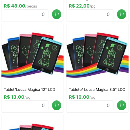
R$ 48,00
R$ 22,00
/peças
/pç
Tablet/Lousa Mágica 12" LCD
Tablete/ Lousa Mágica 8.5" LDC
R$ 13,00
R$ 10,00
/pç
/pç