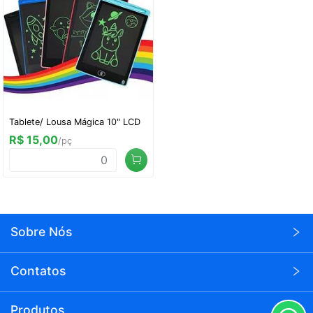
Tablete/ Lousa Mágica 10" LCD
R$ 15,00
/pç
Sobre Nós
A Wei Eletrônicos é uma empresa voltada para o
Contatos
seguimento de eletrônicos em atacado.
(11)94803-1626
A Wei tem como compromisso levar a todos os seus
Produtos