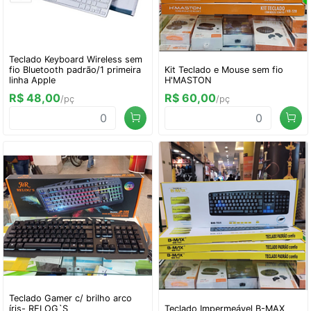
Teclado Keyboard Wireless sem
fio Bluetooth padrão/1 primeira
Kit Teclado e Mouse sem fio
linha Apple
H'MASTON
R$ 48,00
R$ 60,00
/pç
/pç
Teclado Gamer c/ brilho arco
íris- RELOG`S
Teclado Impermeável B-MAX