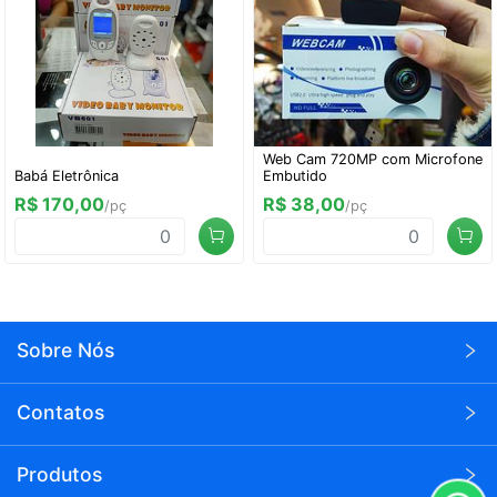
Web Cam 720MP com Microfone
Babá Eletrônica
Embutido
R$ 170,00
R$ 38,00
/pç
/pç
Sobre Nós
A Wei Eletrônicos é uma empresa voltada para o
Contatos
seguimento de eletrônicos em atacado.
(11)94803-1626
A Wei tem como compromisso levar a todos os seus
Produtos
clientes produtos com preço baixo e acessivel,