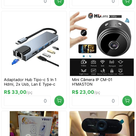
Adaptador Hub Tipo-c 5 In 1
Mini Câmera IP CM-01
Hdmi, 2x Usb, Lan E Type-c
H'MASTON
R$ 33,00
R$ 23,00
/pç
/pç