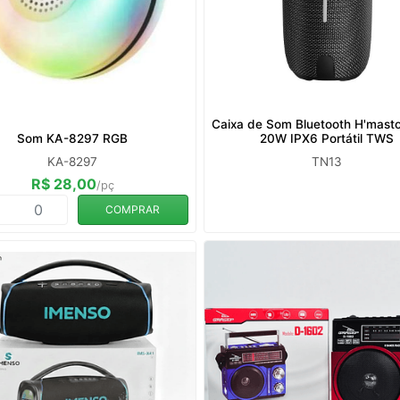
Caixa de Som Bluetooth H'mast
Som KA-8297 RGB
20W IPX6 Portátil TWS
KA-8297
TN13
R$ 28,00
/pç
COMPRAR