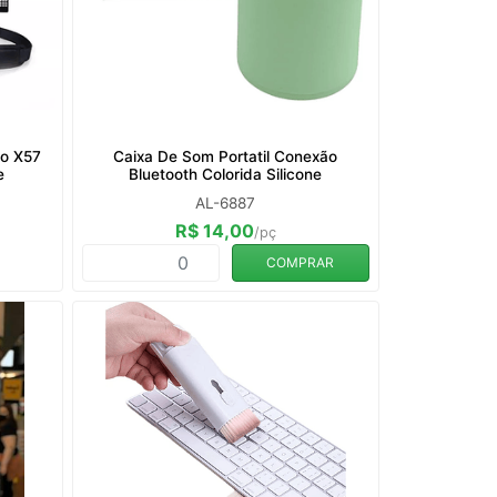
so X57
Caixa De Som Portatil Conexão
e
Bluetooth Colorida Silicone
AL-6887
R$ 14,00
/pç
COMPRAR