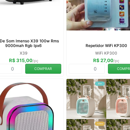
 De Som Imenso X39 100w Rms
9000mah Rgb Ipx6
Repetidor WiFi KP300
X39
WiFi KP300
R$ 315,00
R$ 27,00
/pç
/pç
COMPRAR
COMPR