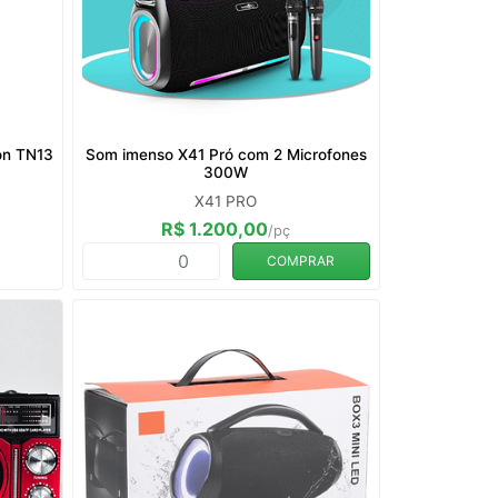
on TN13
Som imenso X41 Pró com 2 Microfones
300W
X41 PRO
R$ 1.200,00
/pç
COMPRAR