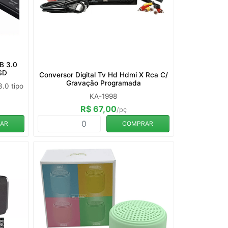
B 3.0
 SD
Conversor Digital Tv Hd Hdmi X Rca C/
Gravação Programada
.0 tipo
KA-1998
R$ 67,00
/pç
AR
COMPRAR