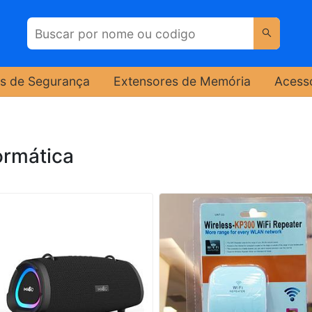
s de Segurança
Extensores de Memória
Acess
ormática