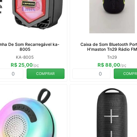
inha De Som Recarregável ka-
Caixa de Som Bluetooth Port
8005
H'maston Tn29 Rádio FM
KA-8005
Tn29
R$ 25,00
R$ 88,00
/pç
/pç
COMPRAR
COMPR