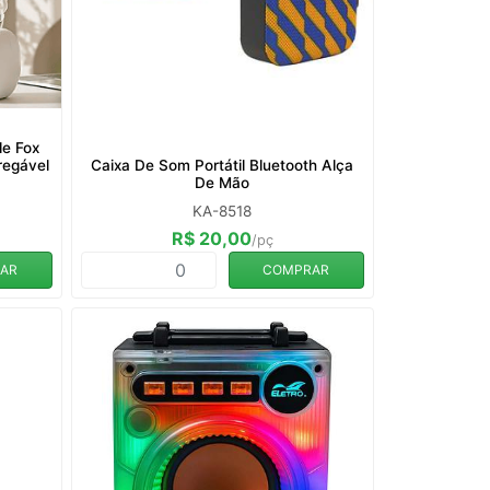
le Fox
regável
Caixa De Som Portátil Bluetooth Alça
De Mão
KA-8518
R$ 20,00
/pç
AR
COMPRAR