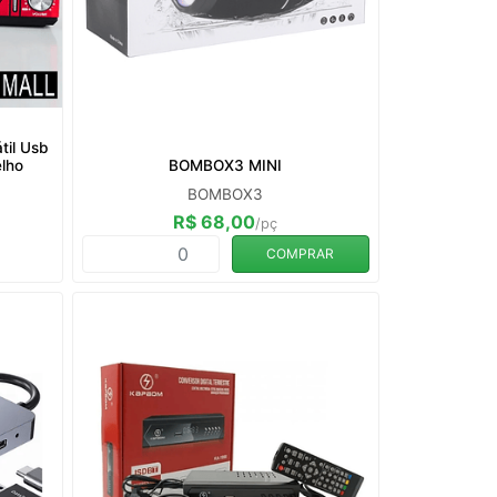
til Usb
lho
BOMBOX3 MINI
BOMBOX3
R$ 68,00
/pç
COMPRAR