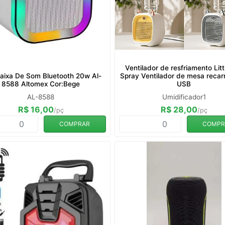
Ventilador de resfriamento Litt
Caixa De Som Bluetooth 20w Al-
Spray Ventilador de mesa recar
8588 Altomex Cor:Bege
USB
AL-8588
Umidificador1
R$ 16,00
R$ 28,00
/pç
/pç
COMPRAR
COMPR