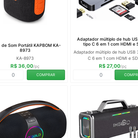
Adaptador múltiplo de hub US
tipo C 6 em 1 com HDMI e
a de Som Portátil KAPBOM KA-
8973
Adaptador múltiplo de hub USB 3
KA-8973
C 6 em 1 com HDMI e SD
R$ 36,00
R$ 27,00
/pç
/pç
COMPRAR
COMPR