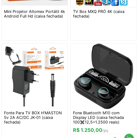
Mini Projetor Altomex Portátil 4k
TV Box MXQ PRÓ 4K (caixa
Android Full Hd (caixa fechada)
fechada)
Fonte Para TV BOX H'MASTON
Fone Bluetooth M10 com
5v 2A AC/DC JK-01 (caixa
Display LED (caixa fechada
fechada)
100✖️12,5=1.2500 reais)
R$ 1.250,00
/pç