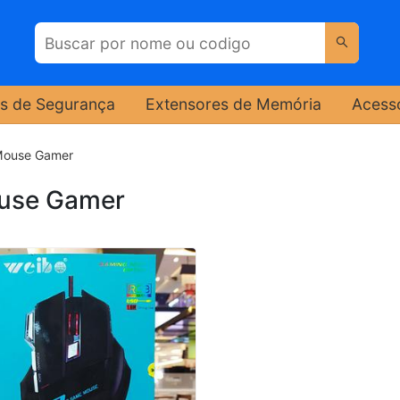
s de Segurança
Extensores de Memória
Acess
ouse Gamer
use Gamer