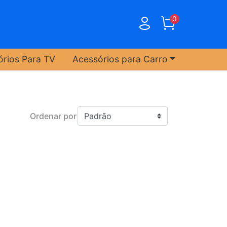
0
órios Para TV
Acessórios para Carro
Ordenar por