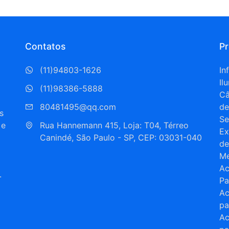
Contatos
P
(11)94803-1626
In
Il
(11)98386-5888
C
80481495@qq.com
de
s
Se
 e
Rua Hannemann 415, Loja: T04, Térreo  
Ex
Canindé, São Paulo - SP, CEP: 03031-040
de
Me
Ac
.
Pa
Ac
a
pa
Ac