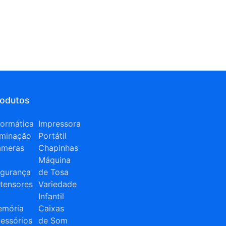
rodutos
formática
Impressora
uminação
Portátil
âmeras
Chapinhas
Máquina
gurança
de Tosa
tensores
Variedade
Infantil
mória
Caixas
essórios
de Som