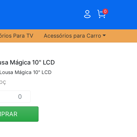
0
órios Para TV
Acessórios para Carro
usa Mágica 10" LCD
 Lousa Mágica 10" LCD
pç
PRAR