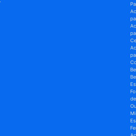
.
Pa
Ac
a
pa
Ac
pa
Ce
Ac
pa
Co
Be
B
Es
Fo
de
Ou
Mi
Es
Fe
Ac