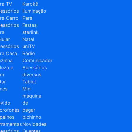
ra TV
Karokê
essórios
Iluminação
ra Carro
Para
essórios
Festas
ra
starlink
lular
Natal
essórios
uniTV
ra Casa
Rádio
zinha
Comunicador
leza e
Acessórios
em
diversos
tar
Tablet
nes
Mini
máquina
vido
de
crofones
pegar
pelhos
bichinho
rramentas
Novidades
essórios
Quentes