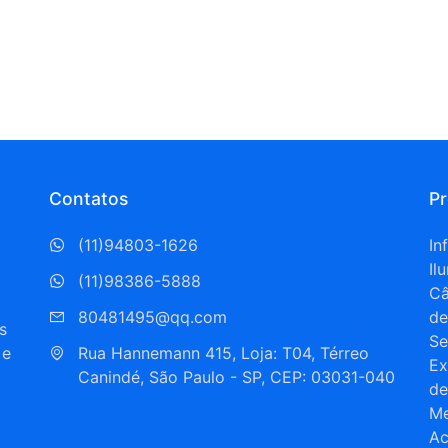
Contatos
P
(11)94803-1626
In
Il
(11)98386-5888
C
80481495@qq.com
de
s
Se
 e
Rua Hannemann 415, Loja: T04, Térreo  
Ex
Canindé, São Paulo - SP, CEP: 03031-040
de
Me
Ac