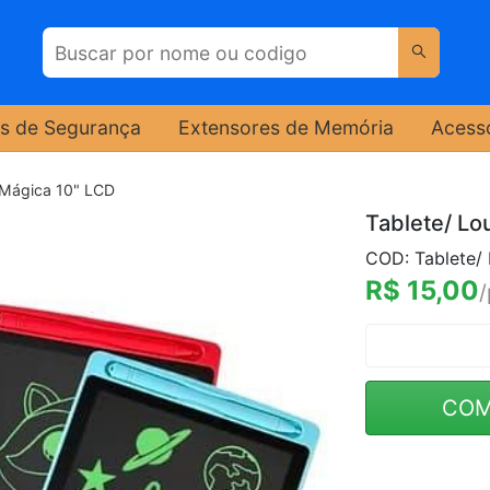
s de Segurança
Extensores de Memória
Acess
 Mágica 10" LCD
Tablete/ Lo
COD: Tablete/
R$ 15,00
/
COM