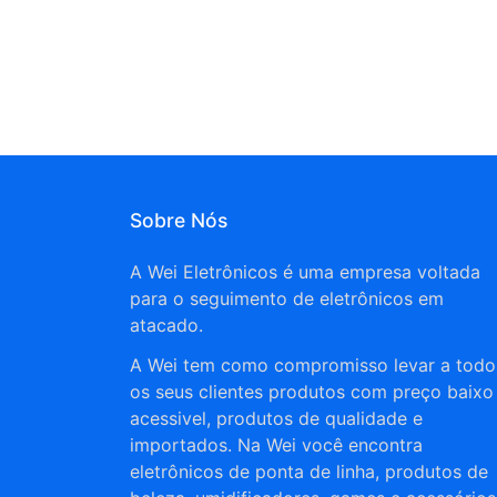
Sobre Nós
A Wei Eletrônicos é uma empresa voltada
para o seguimento de eletrônicos em
atacado.
A Wei tem como compromisso levar a todo
os seus clientes produtos com preço baixo
acessivel, produtos de qualidade e
importados. Na Wei você encontra
eletrônicos de ponta de linha, produtos de