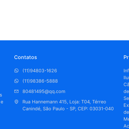
Contatos
P
(11)94803-1626
In
Il
(11)98386-5888
C
80481495@qq.com
de
s
Se
 e
Rua Hannemann 415, Loja: T04, Térreo  
Ex
Canindé, São Paulo - SP, CEP: 03031-040
de
Me
Ac