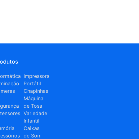
rodutos
formática
Impressora
uminação
Portátil
âmeras
Chapinhas
Máquina
gurança
de Tosa
tensores
Variedade
Infantil
mória
Caixas
essórios
de Som