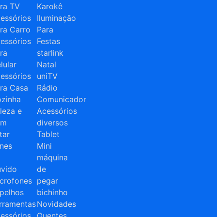
ra TV
Karokê
essórios
Iluminação
ra Carro
Para
essórios
Festas
ra
starlink
lular
Natal
essórios
uniTV
ra Casa
Rádio
zinha
Comunicador
leza e
Acessórios
em
diversos
tar
Tablet
nes
Mini
máquina
vido
de
crofones
pegar
pelhos
bichinho
rramentas
Novidades
essórios
Quentes