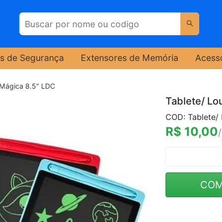
s de Segurança
Extensores de Memória
Acess
 Mágica 8.5" LDC
Tablete/ Lo
COD: Tablete/
R$ 10,00
COM