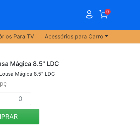
0
órios Para TV
Acessórios para Carro
usa Mágica 8.5" LDC
 Lousa Mágica 8.5" LDC
/pç
PRAR