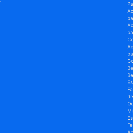
.
Pa
Ac
a
pa
Ac
pa
Ce
Ac
pa
Co
Be
B
Es
Fo
de
Ou
Mi
Es
Fe
Ac