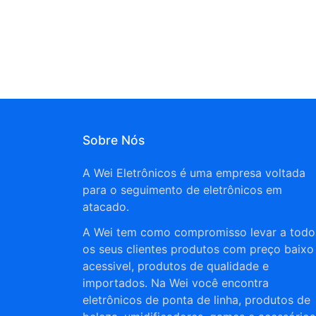
Sobre Nós
A Wei Eletrônicos é uma empresa voltada
para o seguimento de eletrônicos em
atacado.
A Wei tem como compromisso levar a todo
os seus clientes produtos com preço baixo
acessivel, produtos de qualidade e
importados. Na Wei você encontra
eletrônicos de ponta de linha, produtos de