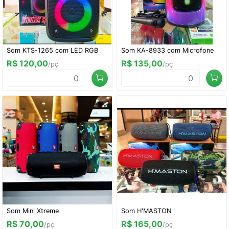
Som KTS-1265 com LED RGB
Som KA-8933 com Microfone
R$ 120,00
R$ 135,00
/pç
/pç
Som Mini Xtreme
Som H'MASTON
R$ 70,00
R$ 165,00
/pç
/pç