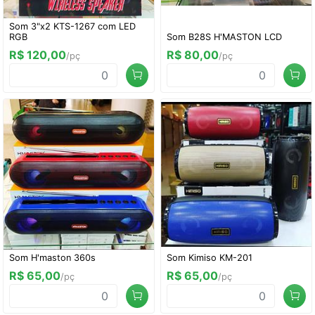
Som 3"x2 KTS-1267 com LED
RGB
Som B28S H'MASTON LCD
R$ 120,00
R$ 80,00
/pç
/pç
Som H'maston 360s
Som Kimiso KM-201
R$ 65,00
R$ 65,00
/pç
/pç