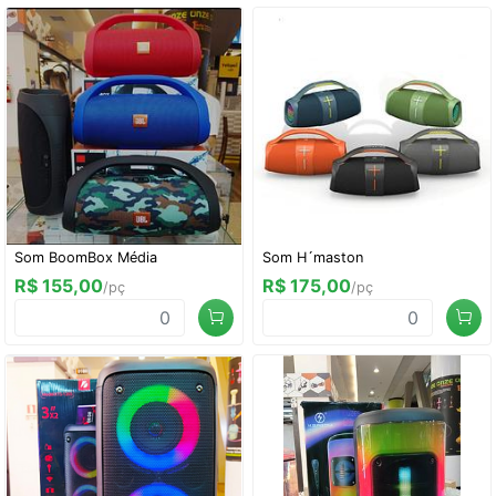
Som BoomBox Média
Som H´maston
R$ 155,00
R$ 175,00
/pç
/pç