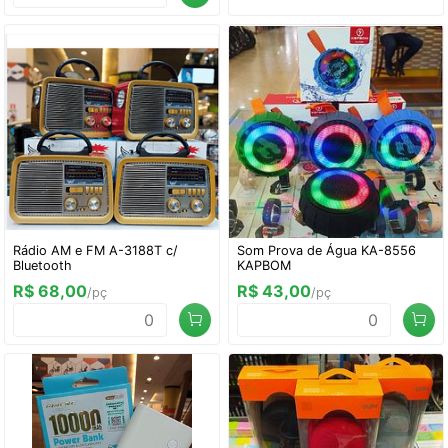
Rádio AM e FM A-3188T c/
Som Prova de Água KA-8556
Bluetooth
KAPBOM
R$ 68,00
R$ 43,00
/pç
/pç