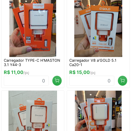
Carregador TYPE-C H'MASTON
Carregador V8 a'GOLD 5.1
3.1 Y44-3
Ca20-1
R$ 11,00
R$ 15,00
/pç
/pç