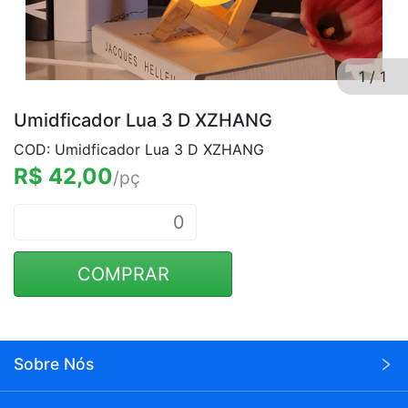
1
/
1
Umidficador Lua 3 D XZHANG
COD: Umidficador Lua 3 D XZHANG
R$ 42,00
/pç
COMPRAR
Sobre Nós
A Wei Eletrônicos é uma empresa voltada para o