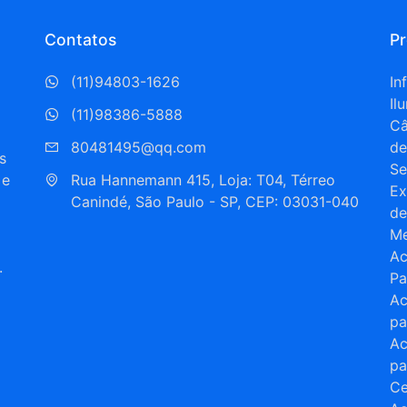
Contatos
P
(11)94803-1626
In
Il
(11)98386-5888
C
80481495@qq.com
de
s
Se
 e
Rua Hannemann 415, Loja: T04, Térreo  
Ex
Canindé, São Paulo - SP, CEP: 03031-040
de
Me
Ac
.
Pa
Ac
a
pa
Ac
pa
Ce