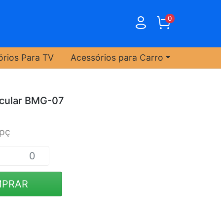
0
órios Para TV
Acessórios para Carro
icular BMG-07
/pç
PRAR