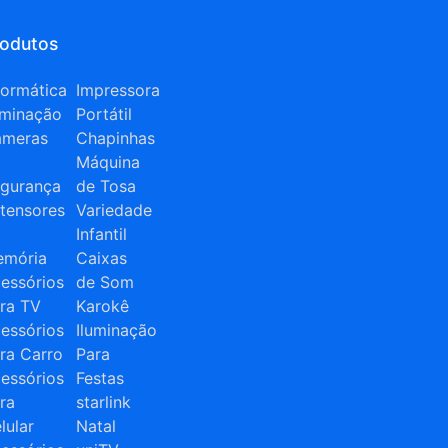
rodutos
formática
Impressora
uminação
Portátil
âmeras
Chapinhas
Máquina
gurança
de Tosa
tensores
Variedade
Infantil
mória
Caixas
essórios
de Som
ra TV
Karokê
essórios
Iluminação
ra Carro
Para
essórios
Festas
ra
starlink
lular
Natal