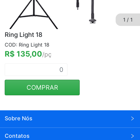
1
/
1
Ring Light 18
COD: Ring Light 18
R$ 135,00
/pç
COMPRAR
Sobre Nós
A Wei Eletrônicos é uma empresa voltada para o
Contatos
seguimento de eletrônicos em atacado.