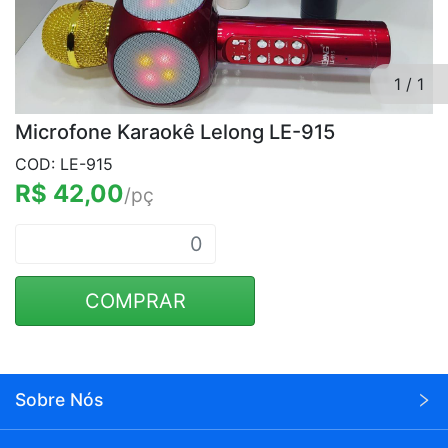
1
/
1
Microfone Karaokê Lelong LE-915
COD: LE-915
R$ 42,00
/pç
COMPRAR
Sobre Nós
A Wei Eletrônicos é uma empresa voltada para o