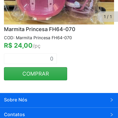
1
/
1
Marmita Princesa FH64-070
COD: Marmita Princesa FH64-070
R$ 24,00
/pç
COMPRAR
Sobre Nós
A Wei Eletrônicos é uma empresa voltada para o
Contatos
seguimento de eletrônicos em atacado.