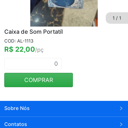
1
/
1
Caixa de Som Portatíl
COD: AL-1113
R$ 22,00
/pç
COMPRAR
Sobre Nós
A Wei Eletrônicos é uma empresa voltada para o
Contatos
seguimento de eletrônicos em atacado.