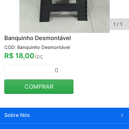
1
/
1
Banquinho Desmontável
COD: Banquinho Desmontável
R$ 18,00
/pç
COMPRAR
Sobre Nós
A Wei Eletrônicos é uma empresa voltada para o